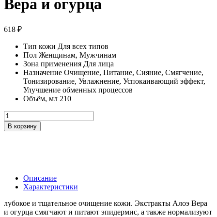
Вера и огурца
618
₽
Тип кожи
Для всех типов
Пол
Женщинам, Мужчинам
Зона применения
Для лица
Назначение
Очищение, Питание, Сияние, Смягчение,
Тонизирование, Увлажнение, Успокаивающий эффект,
Улучшение обменных процессов
Объём, мл
210
Количество
товара
В корзину
Минеральный
очищающий
тоник
с
экстрактами
Алоэ
Описание
Вера
Характеристики
и
огурца
лубокое и тщательное очищение кожи. Экстракты Алоэ Вера
и огурца смягчают и питают эпидермис, а также нормализуют