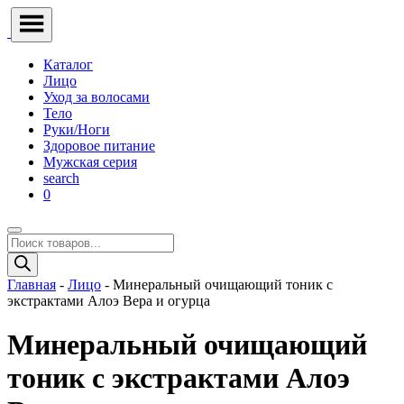
Каталог
Лицо
Уход за волосами
Тело
Руки/Ноги
Здоровое питание
Мужская серия
search
0
Поиск
товаров
Главная
-
Лицо
- Минеральный очищающий тоник с
экстрактами Алоэ Вера и огурца
Минеральный очищающий
тоник с экстрактами Алоэ