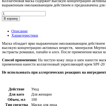
Коллагеновая маска содержит высокую концентрацию активных 
выраженным омолаживающим действием и предназначена для по
Количество
товара
В корзину
Коллагеновая
укрепляющая
маска
Описание
для
Характеристики
лица
Health
Маска обладает ярко выраженным омолаживающим действием и 
&
высокую концентрацию активных веществ, минералов Мертвого 
Beauty
экстракты ромашки, папайи и алоэ. После применения маски ко
(Хелс
энд
Способ применения:
На чистую кожу лица и шеи нанести маску
Бьюти)
применения нанести коллагеновый укрепляющий крем SPF-20
100
Не использовать при аллергических реакциях на ингредиент
мл
Действие
Уход
Для кого
Для женщин
Объем, мл
100
Тип средства
Маски для лица