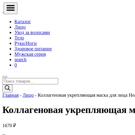
Каталог
Лицо
Уход за волосами
Тело
Руки/Ноги
Здоровое питание
Мужская серия
search
0
Поиск
товаров
Главная
-
Лицо
- Коллагеновая укрепляющая маска для лица Hea
Коллагеновая укрепляющая ма
1670
₽