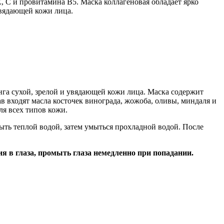
 С и провитамина В5. Маска коллагеновая обладает ярко
вядающей кожи лица.
га сухой, зрелой и увядающей кожи лица. Маска содержит
 входят масла косточек винограда, жожоба, оливы, миндаля и
ля всех типов кожи.
мыть теплой водой, затем умыться прохладной водой. После
ия в глаза, промыть глаза немедленно при попадании.